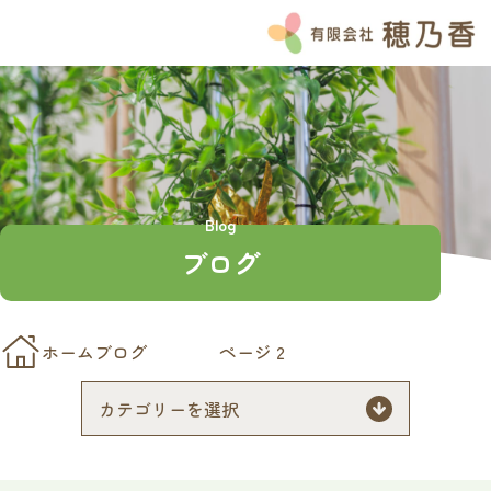
HOME
お知らせ
ブログ
Instagram
Blog
よくある質問
ブログ
私たちの想い
穂乃香の特徴
チーム穂乃香
ホーム
ブログ
ページ 2
サービス紹介
介護付き有料老人ホームのぞみ
ナーシングホーム和笑の家
ナーシングホームほのか