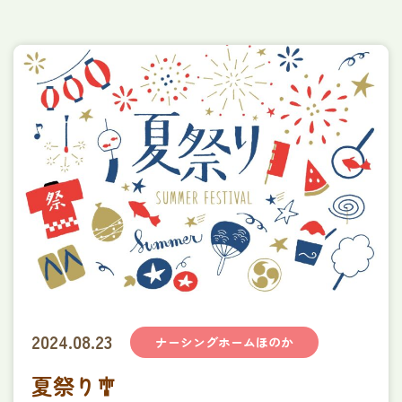
ほのか定期巡回・随時対応型
訪問介護看護ステーション
訪問看護ステーションほのか
障がい者グループホーム​
ヌーヴェルメゾンなかぞね
特定相談支援事業所りあん
みずき保育園
企業主導型保育園提携企業様募集
穂乃香について
会社概要
利用者様の声
アンケート
採用情報
2024.08.23
ナーシングホームほのか
採用についてよくあるご質問
お問い合わせ
夏祭り🎐