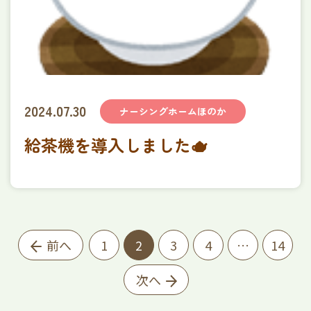
2024.07.30
ナーシングホームほのか
給茶機を導入しました🫖
前へ
1
2
3
4
…
14
次へ