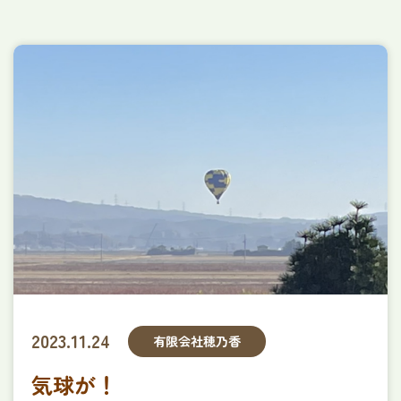
ほのか定期巡回・随時対応型
訪問介護看護ステーション
訪問看護ステーションほのか
障がい者グループホーム​
ヌーヴェルメゾンなかぞね
特定相談支援事業所りあん
みずき保育園
企業主導型保育園提携企業様募集
穂乃香について
会社概要
利用者様の声
アンケート
採用情報
2023.11.24
有限会社穂乃香
採用についてよくあるご質問
お問い合わせ
気球が！