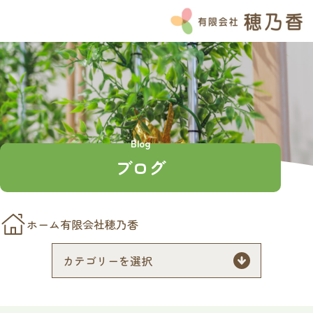
HOME
お知らせ
ブログ
Instagram
Blog
よくある質問
ブログ
私たちの想い
穂乃香の特徴
チーム穂乃香
ホーム
有限会社穂乃香
サービス紹介
介護付き有料老人ホームのぞみ
ナーシングホーム和笑の家
ナーシングホームほのか