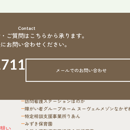
Contact
せ・ご質問はこちらから承ります。
軽にお問い合わせください。
1711
サービス紹介
メールでのお問い合わせ
介護付き有料老人ホームのぞみ
ナーシングホーム和笑の家
m
ナーシングホームほのか
質問
ほのか定期巡回・随時対応型訪問介護看護ステー
訪問看護ステーションほのか
障がい者グループホーム​ ヌーヴェルメゾンなかぞ
特定相談支援事業所りあん
みずき保育園
想い