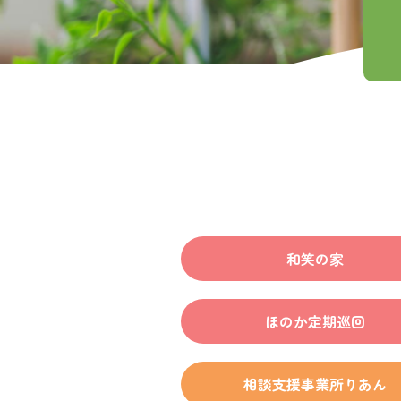
穂乃香の
チーム穂
和笑の家
ほのか定期巡回
相談支援事業所りあん