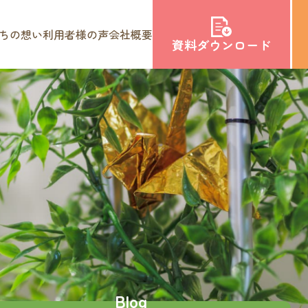
ちの想い
利用者様の声
会社概要
資料
ダウンロード
サービス紹介
介護付き有料老人ホームのぞみ
ナーシングホーム和笑の家
ナーシングホームほのか
質問
ほのか定期巡回・随時対応型
訪問介護看護ステーション
訪問看護ステーションほのか
障がい者グループホーム​
ヌーヴェルメゾンなかぞね
特定相談支援事業所りあん
みずき保育園
想い
Blog
企業主導型保育園提携企業様募集