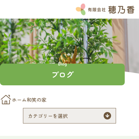
HOME
お知らせ
ブログ
Instagram
Blog
よくある質問
ブログ
私たちの想い
穂乃香の特徴
チーム穂乃香
ホーム
和笑の家
サービス紹介
介護付き有料老人ホームのぞみ
ナーシングホーム和笑の家
ナーシングホームほのか