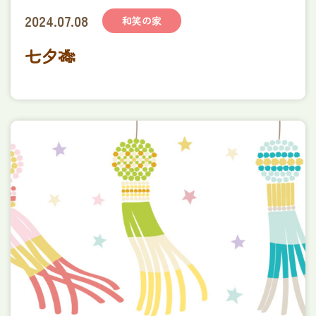
2024.07.08
和笑の家
七夕🎋