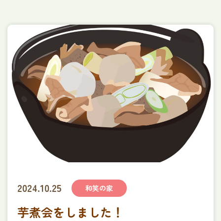
ほのか定期巡回・随時対応型
訪問介護看護ステーション
訪問看護ステーションほのか
障がい者グループホーム​
ヌーヴェルメゾンなかぞね
特定相談支援事業所りあん
みずき保育園
企業主導型保育園提携企業様募集
穂乃香について
会社概要
利用者様の声
アンケート
採用情報
2024.10.25
和笑の家
採用についてよくあるご質問
お問い合わせ
芋煮会をしました！