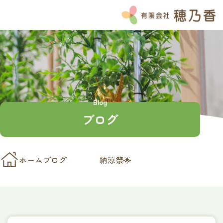
HOME
お知らせ
ブログ
Instagram
Blog
よくある質問
ブログ
私たちの想い
穂乃香の特徴
チーム穂乃香
ホーム
ブログ
納涼祭🌟
サービス紹介
介護付き有料老人ホームのぞみ
ナーシングホーム和笑の家
ナーシングホームほのか