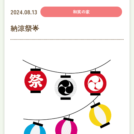
ほのか定期巡回・随時対応型
訪問介護看護ステーション
2024.08.13
和笑の家
訪問看護ステーションほのか
障がい者グループホーム​
納涼祭🌟
ヌーヴェルメゾンなかぞね
特定相談支援事業所りあん
みずき保育園
企業主導型保育園提携企業様募集
穂乃香について
会社概要
利用者様の声
アンケート
採用情報
採用についてよくあるご質問
お問い合わせ