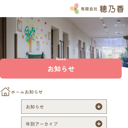
HOME
お知らせ
ブログ
Instagram
News
よくある質問
お知らせ
私たちの想い
穂乃香の特徴
チーム穂乃香
ホーム
お知らせ
サービス紹介
介護付き有料老人ホームのぞみ
ナーシングホーム和笑の家
ナーシングホームほのか