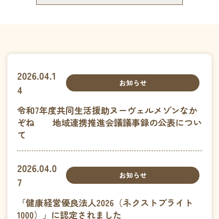
ほのか定期巡回・随時対応型
訪問介護看護ステーション
訪問看護ステーションほのか
障がい者グループホーム​
ヌーヴェルメゾンなかぞね
特定相談支援事業所りあん
2026.04.1
みずき保育園
お知らせ
4
企業主導型保育園提携企業様募集
穂乃香について
令和7年度共同生活援助ヌーヴェルメゾンなか
ぞね 地域連携推進会議議事録の公表につい
会社概要
て
利用者様の声
アンケート
2026.04.0
採用情報
お知らせ
7
採用についてよくあるご質問
「健康経営優良法人2026（ネクストブライト
お問い合わせ
1000）」に認定されました