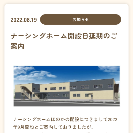
ほのか定期巡回・随時対応型
訪問介護看護ステーション
訪問看護ステーションほのか
2022.08.19
お知らせ
障がい者グループホーム​
ヌーヴェルメゾンなかぞね
ナーシングホーム開設日延期のご
特定相談支援事業所りあん
案内
みずき保育園
企業主導型保育園提携企業様募集
穂乃香について
会社概要
利用者様の声
アンケート
採用情報
採用についてよくあるご質問
ナーシングホームほのかの開設につきまして2022
お問い合わせ
年9月開設とご案内しておりましたが、