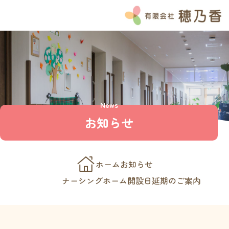
HOME
お知らせ
ブログ
Instagram
News
よくある質問
お知らせ
私たちの想い
穂乃香の特徴
チーム穂乃香
ホーム
お知らせ
サービス紹介
ナーシングホーム開設日延期のご案内
介護付き有料老人ホームのぞみ
ナーシングホーム和笑の家
ナーシングホームほのか